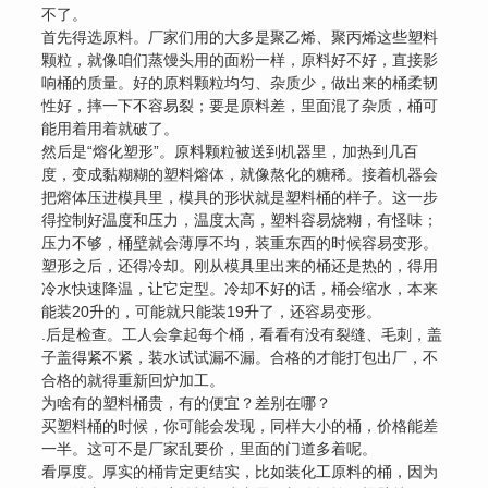
不了。
首先得选原料。厂家们用的大多是聚乙烯、聚丙烯这些塑料
颗粒，就像咱们蒸馒头用的面粉一样，原料好不好，直接影
响桶的质量。好的原料颗粒均匀、杂质少，做出来的桶柔韧
性好，摔一下不容易裂；要是原料差，里面混了杂质，桶可
能用着用着就破了。
然后是“熔化塑形”。原料颗粒被送到机器里，加热到几百
度，变成黏糊糊的塑料熔体，就像熬化的糖稀。接着机器会
把熔体压进模具里，模具的形状就是塑料桶的样子。这一步
得控制好温度和压力，温度太高，塑料容易烧糊，有怪味；
压力不够，桶壁就会薄厚不均，装重东西的时候容易变形。
塑形之后，还得冷却。刚从模具里出来的桶还是热的，得用
冷水快速降温，让它定型。冷却不好的话，桶会缩水，本来
能装20升的，可能就只能装19升了，还容易变形。
.后是检查。工人会拿起每个桶，看看有没有裂缝、毛刺，盖
子盖得紧不紧，装水试试漏不漏。合格的才能打包出厂，不
合格的就得重新回炉加工。
为啥有的塑料桶贵，有的便宜？差别在哪？
买塑料桶的时候，你可能会发现，同样大小的桶，价格能差
一半。这可不是厂家乱要价，里面的门道多着呢。
看厚度。厚实的桶肯定更结实，比如装化工原料的桶，因为