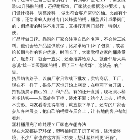
装50升强酸的桶，还得耐腐蚀。厂家就会根据这些要求，专
门设计模具，调整原料 ，做出符合客户需求的桶。比如有个
厂家，还给养蜂人做过专门装蜂蜜的桶，桶盖设计成带阀门
的，倒蜂蜜的时候不用开盖，直接拧开阀门就行，特别方
便。
打品牌做口碑。靠谱的厂家会注重自己的名声，不会偷工减
料。他们会给产品提供质保，比如承诺“用坏了包换”，或者
给长期合作的客户优惠。时间长了，大家觉得这家的桶质量
好、服务好，就会一直买，还会推荐给别人。就像邻居大妈
总说“我一直买那家的桶，用了三年都没坏”，这就是..的广
告。
拓展销售路子。以前厂家只靠线下批发，卖给商店、工厂。
现在不一样了，很多厂家也开始上网卖，在电商平台开店，
拍视频展示自己的工厂和产品。有的还开直播，现场演示桶
有多结实——从高处往下摔，装水不漏；站个人上去，桶也
不变形。网友看着觉得靠谱，就直接下单了。还有的厂家会
参加各种展会，把自己的桶摆在展台上，让 各地的客户都能
看到。
塑料桶用完了咋处理？厂家也在想办法
现在大家都讲究环保，塑料桶用完了扔了可惜，还污染环
境。不少厂家也在这方面下功夫，想让塑料桶更“环保”。