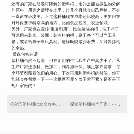
还有的厂家在研发可降解的塑料桶，用的是能被微生物分解
的原料，用完之后埋在土里，过几个月就会自己烂掉，不会
一直留在环境里。不过这种桶现在成本还比较高，主要用在
对环保要求特别高的地方，比如食品包装、农业领域。
另外，厂家也在宣传“重复利用”。比如装油的桶，洗干净了
可以用来装米、装面；装涂料的桶，刷干净了可以当工具
箱，或者给孩子当玩具桶。这样既能减少浪费，又能发挥桶
的余热。
.后说句实在话
塑料桶虽然不起眼，但在咱们的生活和生产中真少不了。从
生产厂家选原料、做加工，到考虑环保、满足客户需求，每
个环节都藏着他们的用心。下次再用到塑料桶的时候，你可
能就会多留意一下——这桶厚不厚？盖子紧不紧？是不是正
规厂家做的？
哈尔滨塑料桶批发全攻略，不看亏大了！
探秘塑料桶生产厂家：小容器里的大乾坤