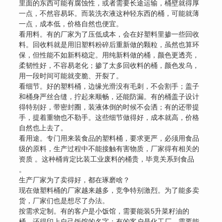
里面的东西可能有腐蚀性，或者需要长途运输，桶壁就得厚
一点，不然容易坏。而装洗衣液这种轻东西的桶，可能就薄
一点，成本低，价格自然也便宜。
看用料。有的厂家为了压低成本，会在好塑料里掺一些回收
料。回收料就是用旧塑料粉碎后重新做的颗粒，虽然也算环
保，但性能不如新料稳定。用纯新料做的桶，颜色更透亮，
柔韧性好，不容易老化；掺了太多回收料的桶，颜色发乌，
用一段时间可能就变脆、开裂了。
看细节。好的塑料桶，边缘光滑没有毛刺，不会割手；盖子
和桶身严丝合缝，拧起来顺畅，还能防漏。有的桶盖子设计
得特别好，带密封圈，装液体倒的时候不会洒；有的还带提
手，提着重物也不勒手。这些细节做得好，成本就高，价格
自然也上去了。
看用途。专门用来装食品的塑料桶，要求更严，必须用食品
级的原料，生产过程中不能接触有害物质，厂家得有相关的
资质 。这种桶肯定比装工业废料的桶贵，毕竟关系到食品
。
生产厂家为了卖得好，都在琢磨啥？
现在做塑料桶的厂家越来越多，竞争特别激烈。为了能多卖
货，厂家们也是想尽了办法。
按需求定制。有的客户是小饭馆，需要能装5升菜籽油的
桶，还得印上自己饭馆的名字；有的客户是化工厂，需要能