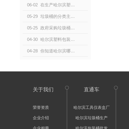
06-02
在生产哈尔滨塑料桶的时候会用到的添加剂有哪些？
05-29
垃圾桶的分类主要有哪几种？以下四种分享给大家！
05-25
政府采购垃圾桶青睐塑料垃圾桶的原因有哪些？
04-30
哈尔滨塑料包装桶的使用特点
04-28
你知道哈尔滨哪款分类垃圾桶更实用么？
关于我们
直通车
荣誉资质
哈尔滨工具仪表盒厂
企业介绍
哈尔滨垃圾桶生产
企业相册
哈尔滨包装桶批发