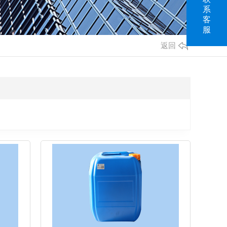
系
客
服
返回