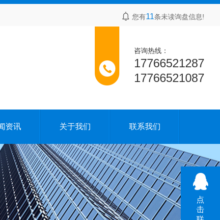
11
您有
条未读询盘信息!
咨询热线：
17766521287
17766521087
闻资讯
关于我们
联系我们
点
击
联