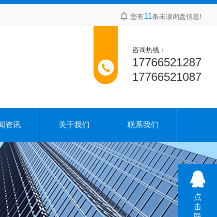
11
您有
条未读询盘信息!
咨询热线：
17766521287
17766521087
闻资讯
关于我们
联系我们
点
击
联