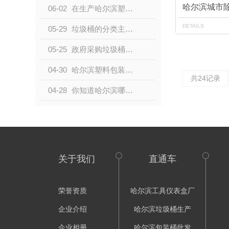
06-02
在生产哈尔滨塑料桶的时候会用到的添加剂有哪些？
DETAILS
05-29
垃圾桶的分类主要有哪几种？以下四种分享给大家！
05-25
政府采购垃圾桶青睐塑料垃圾桶的原因有哪些？
04-30
哈尔滨塑料包装桶的使用特点
共24记录
04-28
你知道哈尔滨哪款分类垃圾桶更实用么？
关于我们
直通车
荣誉资质
哈尔滨工具仪表盒厂
企业介绍
哈尔滨垃圾桶生产
企业相册
哈尔滨包装桶批发