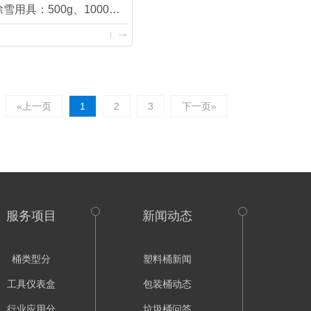
哈尔滨城市除雪用具：500g、1000g雪锹
«上一页
1
2
3
下一页»
服务项目
新闻动态
桶类型分
塑料桶新闻
工具仪表盒
包装桶动态
行业应用分
垃圾桶问答