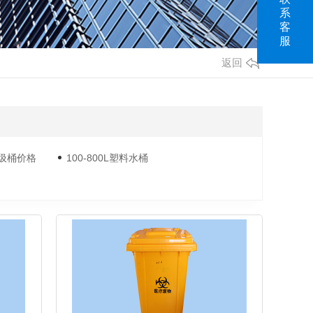
系
客
服
返回
垃圾桶价格
100-800L塑料水桶